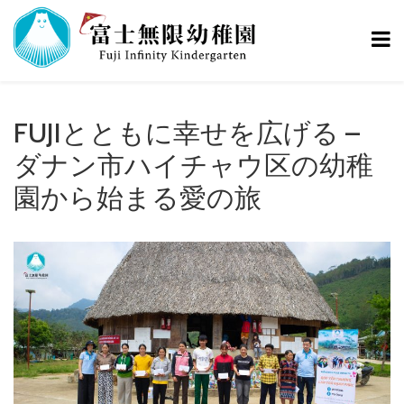
Skip
to
content
FUJIとともに幸せを広げる –
ダナン市ハイチャウ区の幼稚
園から始まる愛の旅