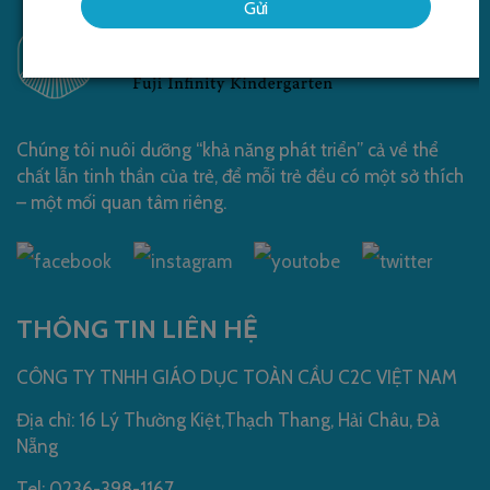
Chúng tôi nuôi dưỡng “khả năng phát triển” cả về thể
chất lẫn tinh thần của trẻ, để mỗi trẻ đều có một sở thích
– một mối quan tâm riêng.
THÔNG TIN LIÊN HỆ
CÔNG TY TNHH GIÁO DỤC TOÀN CẦU C2C VIỆT NAM
Địa chỉ: 16 Lý Thường Kiệt,Thạch Thang, Hải Châu, Đà
Nẵng
Tel: 0236-398-1167