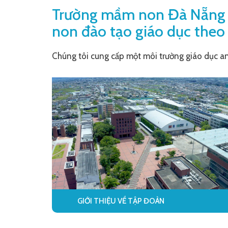
Trường mầm non Đà Nẵng - 
non đào tạo giáo dục theo
Chúng tôi cung cấp một môi trường giáo dục a
GIỚI THIỆU VỀ TẬP ĐOÀN