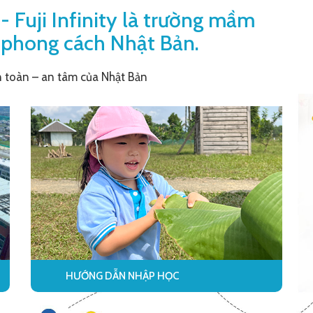
Fuji Infinity là trường mầm
 phong cách Nhật Bản.
n toàn – an tâm của Nhật Bản
HƯỚNG DẪN NHẬP HỌC