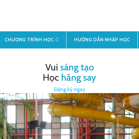
CHƯƠNG TRÌNH HỌC
HƯỚNG DẪN NHẬP HỌC
Vui
sáng tạo
Học
hăng say
Đăng ký ngay