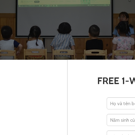
FREE 1-
o dục sớm cho trẻ mầm non về giới tính sẽ tránh được các rủi ro sau
mẹ nên dạy trẻ từ 2-5 tuổi