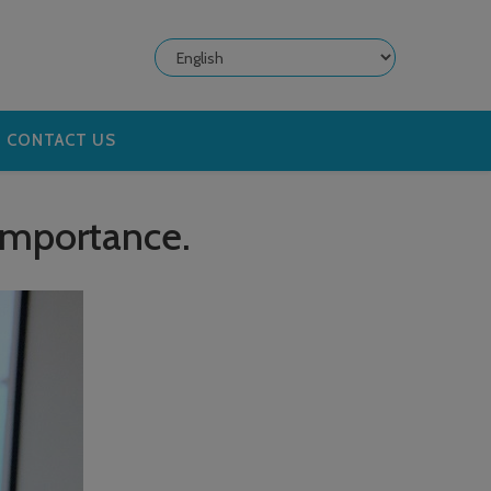
Choose
a
language
CONTACT US
 importance.