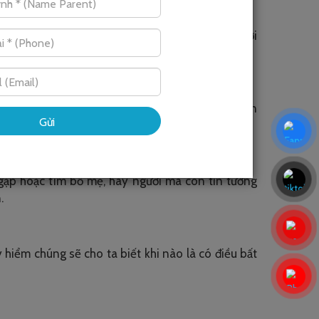
có quy tắc chung về vùng riêng tư, ai sẽ là người
 hai đùi, ngực, mông.
iết mình được sinh ra như thế nào, khi nào thì con
 gặp hoặc tìm bố mẹ, hay người mà con tin tưởng
.
 hiểm chúng sẽ cho ta biết khi nào là có điều bất