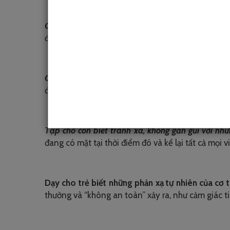
Cha mẹ hãy dạy trẻ biết cách nhận biết và hiểu 
được chạm, ai sẽ không được chạm vào vùng riêng 
Cha mẹ nên dạy trẻ thông qua những hoạt động và
được phép chạm vào người khác và ngược lại.
Tập cho con biết tránh xa, không gần gũi với nhữ
đang có mặt tại thời điểm đó và kể lại tất cả mọi 
Dạy cho trẻ biết những phản xạ tự nhiên của cơ t
thường và “không an toàn” xảy ra, như cảm giác 