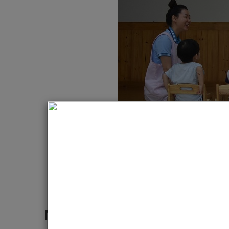
Giá
Những vấn đề giới tính cha 