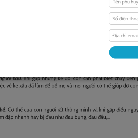
các bộ phận sinh dục
. Cha mẹ cần phải giúp bé hiểu rằng cần 
tư đó… Những vùng riêng tư trên cơ thể gồm miệng, vùng giữa
 các video giáo dục giới tính cho trẻ mầm non
. Trẻ em cần b
ng kẻ xấu.
Khi gặp những kẻ đó, con cần phải biết chạy đến
việc về kẻ xấu đã làm để bố mẹ và mọi người có thể giúp đỡ con
hể.
Cơ thể của con người rất thông minh và khi gặp điều nguy
tim đập nhanh hay bị đau như đau bụng, đau đầu,…