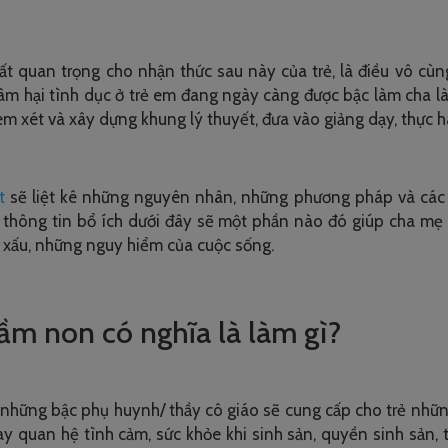
ất quan trọng cho nhận thức sau này của trẻ, là điều vô cùng
âm hại tình dục ở trẻ em đang ngày càng được bậc làm cha là
m xét và xây dựng khung lý thuyết, đưa vào giảng dạy, thực h
t
sẽ liệt kê những nguyên nhân, những phương pháp và các l
g thông tin bổ ích dưới đây sẽ một phần nào đó giúp cha mẹ 
ẻ xấu, những nguy hiểm của cuộc sống.
mầm non có nghĩa là làm gì?
– những bậc phụ huynh/ thầy cô giáo sẽ cung cấp cho trẻ nhữn
ay quan hệ tình cảm, sức khỏe khi sinh sản, quyền sinh sản,